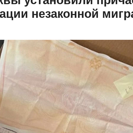
квы установили прича
зации незаконной миг