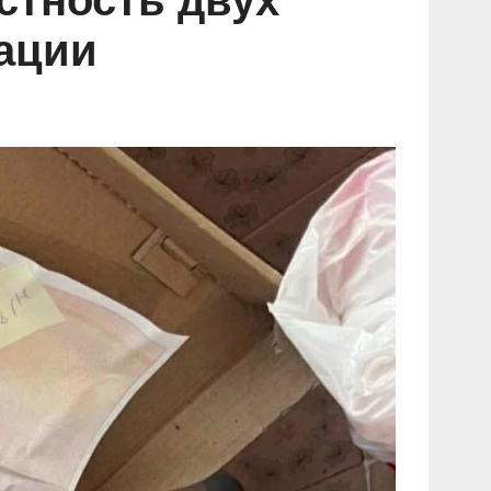
стность двух
рации