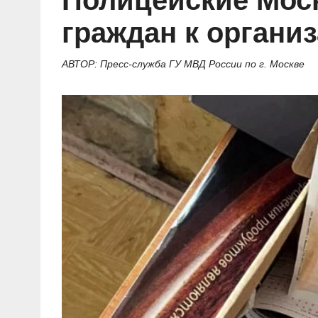
Полицейские Мос
Социальные ролики
Газета «Щит и меч»
О ПОРТАЛЕ
В знании сила
Документальные фильмы
граждан к органи
Журнал «Полиция России»
Специальный репортаж
Контакты
КиберПОСТОВОЙ
АВТОР: Пресс-служба ГУ МВД России по г. Москве
Вакансии