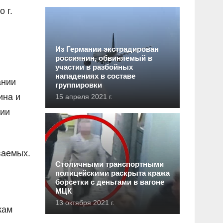
 г.
Из Германии экстрадирован
россиянин, обвиняемый в
участии в разбойных
нападениях в составе
ании
группировки
ина и
15 апреля 2021 г.
нии
ваемых.
Столичными транспортными
полицейскими раскрыта кража
борсетки с деньгами в вагоне
МЦК
13 октября 2021 г.
кам