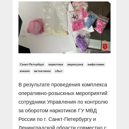
Прямой разговор
Социальные ролики
Газета «Щит и меч»
О ПОРТАЛЕ
В знании сила
Документальные фильмы
Журнал «Полиция России»
Специальный репортаж
Контакты
КиберПОСТОВОЙ
Вакансии
Санкт-Петербург
наркотики
марихуана
амфетамин
кокаин
меткатинон
сбыт
В результате проведения комплекса
оперативно-розыскных мероприятий
сотрудники Управления по контролю
за оборотом наркотиков ГУ МВД
России по г. Санкт-Петербургу и
Ленинградской области совместно с