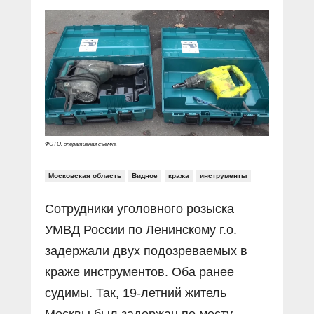
Прямой разговор
Социальные ролики
Газета «Щит и меч»
О ПОРТАЛЕ
В знании сила
Документальные фильмы
Журнал «Полиция России»
Специальный репортаж
Контакты
КиберПОСТОВОЙ
Вакансии
ФОТО: оперативная съёмка
Московская область
Видное
кража
инструменты
Сотрудники уголовного розыска
УМВД России по Ленинскому г.о.
задержали двух подозреваемых в
краже инструментов. Оба ранее
судимы. Так, 19-летний житель
Москвы был задержан по месту