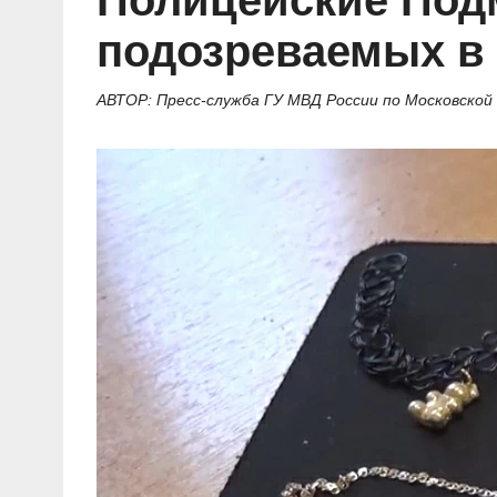
Полицейские Под
Социальные ролики
Газета «Щит и меч»
О ПОРТАЛЕ
В знании сила
Документальные фильмы
подозреваемых в 
Журнал «Полиция России»
Специальный репортаж
Контакты
КиберПОСТОВОЙ
АВТОР: Пресс-служба ГУ МВД России по Московской
Вакансии