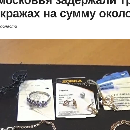
московья задержали т
кражах на сумму около
 области