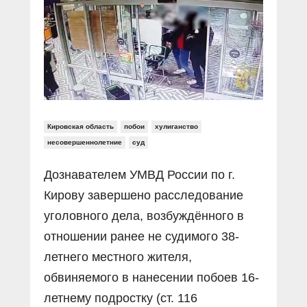
Прямой разговор
Социальные ролики
Газета «Щит и меч»
О ПОРТАЛЕ
В знании сила
Документальные фильмы
Журнал «Полиция России»
Специальный репортаж
Контакты
КиберПОСТОВОЙ
Вакансии
Кировская область
побои
хулиганство
несовершеннолетние
суд
Дознавателем УМВД России по г.
Кирову завершено расследование
уголовного дела, возбуждённого в
отношении ранее не судимого 38-
летнего местного жителя,
обвиняемого в нанесении побоев 16-
летнему подростку (ст. 116