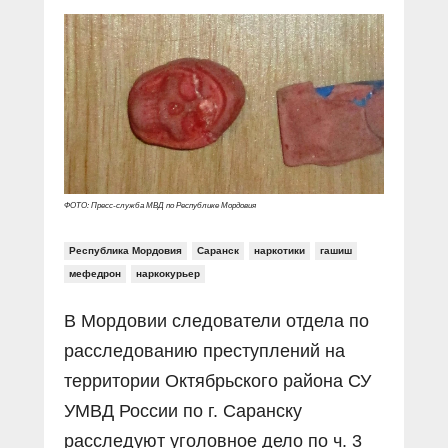
Прямой разговор
Социальные ролики
Газета «Щит и меч»
О ПОРТАЛЕ
В знании сила
Документальные фильмы
Журнал «Полиция России»
Специальный репортаж
Контакты
КиберПОСТОВОЙ
Вакансии
ФОТО: Пресс-служба МВД по Республике Мордовия
Республика Мордовия
Саранск
наркотики
гашиш
мефедрон
наркокурьер
В Мордовии следователи отдела по
расследованию преступлений на
территории Октябрьского района СУ
УМВД России по г. Саранску
расследуют уголовное дело по ч. 3