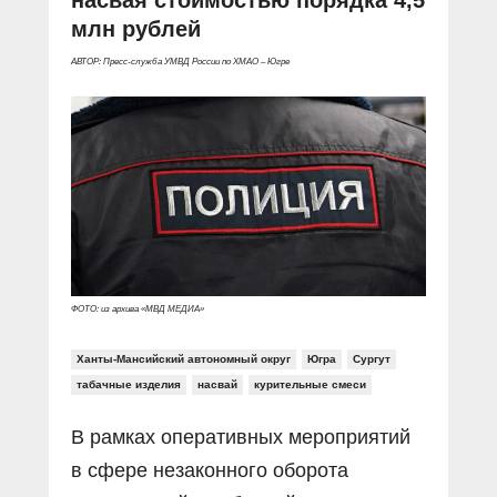
млн рублей
АВТОР: Пресс-служба УМВД России по ХМАО – Югре
ФОТО: из архива «МВД МЕДИА»
Ханты-Мансийский автономный округ
Югра
Сургут
табачные изделия
насвай
курительные смеси
В рамках оперативных мероприятий
в сфере незаконного оборота