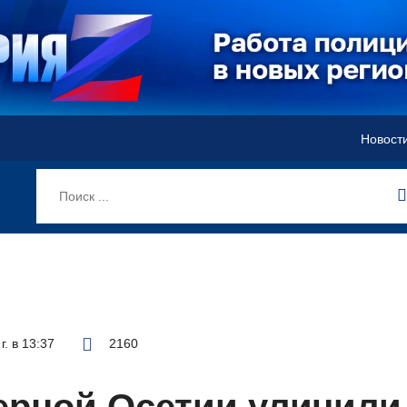
Новост
г. в 13:37
2160