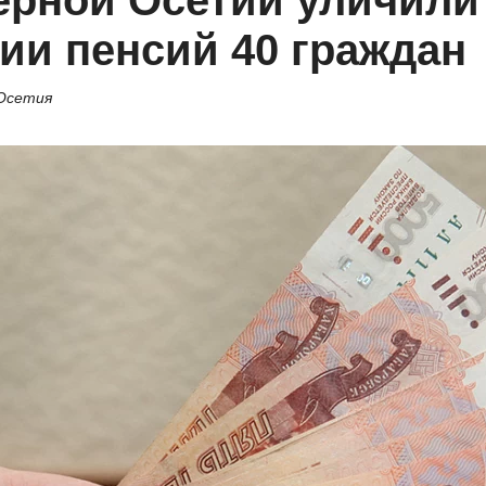
ерной Осетии уличили
ии пенсий 40 граждан
 Осетия