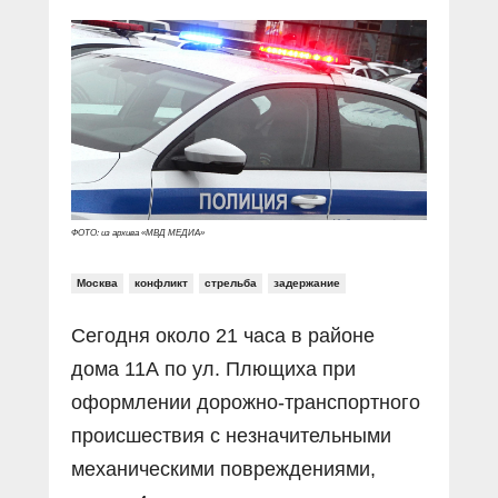
Прямой разговор
Социальные ролики
Газета «Щит и меч»
О ПОРТАЛЕ
В знании сила
Документальные фильмы
Журнал «Полиция России»
Специальный репортаж
Контакты
КиберПОСТОВОЙ
Вакансии
ФОТО: из архива «МВД МЕДИА»
Москва
конфликт
стрельба
задержание
Сегодня около 21 часа в районе
дома 11А по ул. Плющиха при
оформлении дорожно-транспортного
происшествия с незначительными
механическими повреждениями,