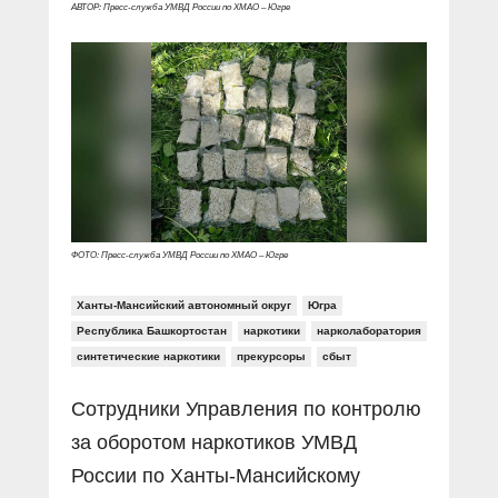
Прямой разговор
Социальные ролики
АВТОР: Пресс-служба УМВД России по ХМАО – Югре
Газета «Щит и меч»
О ПОРТАЛЕ
В знании сила
Документальные фильмы
Журнал «Полиция России»
Специальный репортаж
Контакты
КиберПОСТОВОЙ
Вакансии
ФОТО: Пресс-служба УМВД России по ХМАО – Югре
Ханты-Мансийский автономный округ
Югра
Республика Башкортостан
наркотики
нарколаборатория
синтетические наркотики
прекурсоры
сбыт
Сотрудники Управления по контролю
за оборотом наркотиков УМВД
России по Ханты-Мансийскому