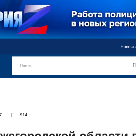
Новост
7
914