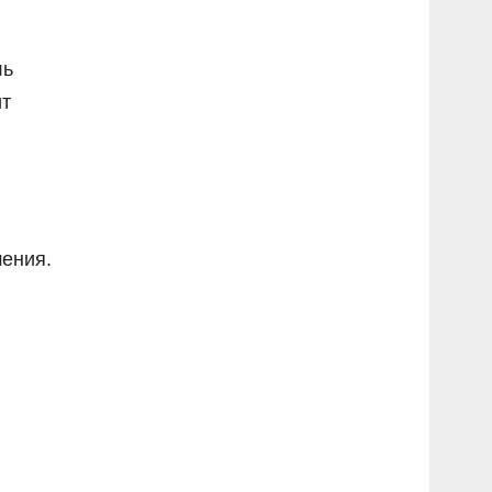
ль
ит
ения.