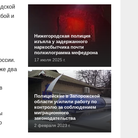
одской
жбой и
Нижегородская полиция
изъяла у задержанного
наркосбытчика почти
полкилограмма мефедрона
оссии.
17 июля 2025 г.
кже два
в
Полицейские в Запорожской
области усилили работу по
контролю за соблюдением
миграционного
ы
законодательства
о
2 февраля 2023 г.