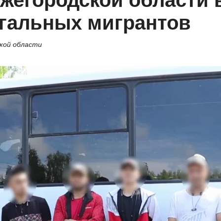
егородской области в
егальных мигрантов
ской области