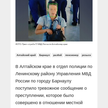
Прямой разговор
Социальные ролики
Газета «Щит и меч»
О ПОРТАЛЕ
В знании сила
Документальные фильмы
Журнал «Полиция России»
Специальный репортаж
Контакты
КиберПОСТОВОЙ
Вакансии
ФОТО: Пресс-служба ГУ МВД России по Алтайскому краю
Алтайский край
Барнаул
разбой
пенсионер
розыск
В Алтайском крае в отдел полиции по
Ленинскому району Управления МВД
России по городу Барнаулу
поступило тревожное сообщение о
преступлении, которое было
совершено в отношении местной