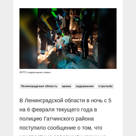
Прямой разговор
Социальные ролики
Газета «Щит и меч»
О ПОРТАЛЕ
В знании сила
Документальные фильмы
Журнал «Полиция России»
Специальный репортаж
Контакты
КиберПОСТОВОЙ
Вакансии
ФОТО: оперативная съёмка
Ленинградская область
кража
задержание
стрельба
В Ленинградской области в ночь с 5
на 6 февраля текущего года в
полицию Гатчинского района
поступило сообщение о том, что