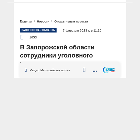
Главная
Новости
Оперативные новости
ЗАПОРОЖСКАЯ ОБЛАСТЬ
7 февраля 2023 г. в 11:16
1053
В Запорожской области
сотрудники уголовного
розыска по горячим следам
задержали грабителей
Радио Милицейская волна
АВТОР: Пресс-служба ГУ МВД России по Запорожской области