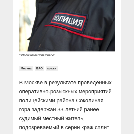
Прямой разговор
Социальные ролики
Газета «Щит и меч»
О ПОРТАЛЕ
В знании сила
Документальные фильмы
Журнал «Полиция России»
Специальный репортаж
Контакты
КиберПОСТОВОЙ
Вакансии
ФОТО: из архива «МВД МЕДИА»
Москва
ВАО
кража
В Москве в результате проведённых
оперативно-розыскных мероприятий
полицейскими района Соколиная
гора задержан 33-летний ранее
судимый местный житель,
подозреваемый в серии краж сплит-