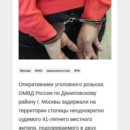
Прямой разговор
Социальные ролики
Газета «Щит и меч»
О ПОРТАЛЕ
В знании сила
Документальные фильмы
Журнал «Полиция России»
Специальный репортаж
Контакты
КиберПОСТОВОЙ
Вакансии
Москва
ЮАО
мошенничество
ИТК
Оперативники уголовного розыска
ОМВД России по Даниловскому
району г. Москвы задержали на
территории столицы неоднократно
судимого 41-летнего местного
жителя, подозреваемого в двух