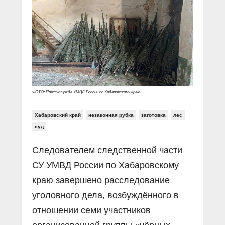
Прямой разговор
Социальные ролики
Газета «Щит и меч»
О ПОРТАЛЕ
В знании сила
Документальные фильмы
Журнал «Полиция России»
Специальный репортаж
Контакты
КиберПОСТОВОЙ
Вакансии
ФОТО: Пресс-служба УМВД России по Хабаровскому краю
Хабаровский край
незаконная рубка
заготовка
лес
суд
Следователем следственной части
СУ УМВД России по Хабаровскому
краю завершено расследование
уголовного дела, возбуждённого в
отношении семи участников