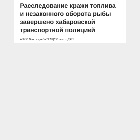
Расследование кражи топлива
и незаконного оборота рыбы
завершено хабаровской
транспортной полицией
АВТОР: Пресс-служба УТ МВД России по ДФО
ФОТО: Пресс-служба УТ МВД России по ДФО
Хабаровский край
кража
незаконная добыча
вылов
рыба
икра
нефтепродукты
ТЭК
суд