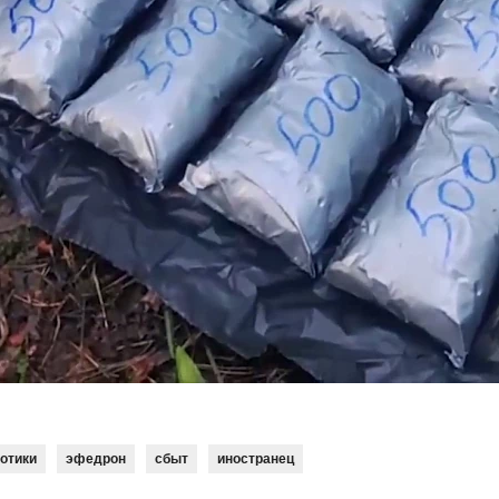
котики
эфедрон
сбыт
иностранец