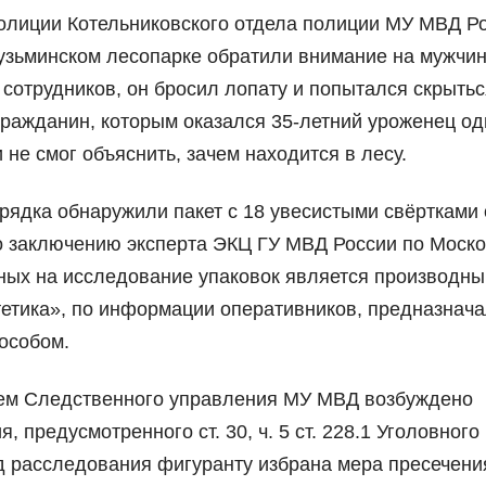
олиции Котельниковского отдела полиции МУ МВД Р
узьминском лесопарке обратили внимание на мужчин
сотрудников, он бросил лопату и попытался скрытьс
ражданин, которым оказался 35-летний уроженец од
 не смог объяснить, зачем находится в лесу.
рядка обнаружили пакет с 18 увесистыми свёртками
о заключению эксперта ЭКЦ ГУ МВД России по Моско
нных на исследование упаковок является производн
тетика», по информации оперативников, предназнач
особом.
ем Следственного управления МУ МВД возбуждено
 предусмотренного ст. 30, ч. 5 ст. 228.1 Уголовного
д расследования фигуранту избрана мера пресечени