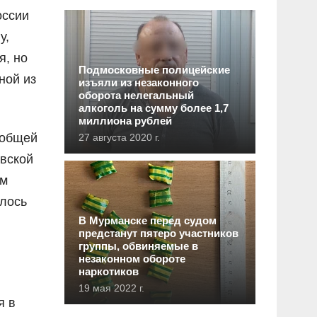
оссии
у,
я, но
Подмосковные полицейские
ной из
изъяли из незаконного
оборота нелегальный
алкоголь на сумму более 1,7
миллиона рублей
 общей
27 августа 2020 г.
вской
ым
алось
В Мурманске перед судом
предстанут пятеро участников
группы, обвиняемые в
незаконном обороте
наркотиков
19 мая 2022 г.
я в