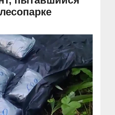
нт, пытавшийся
 лесопарке