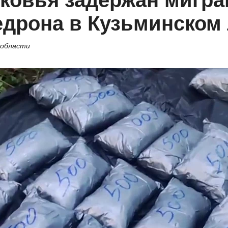
ковья задержан мигра
федрона в Кузьминском
 области