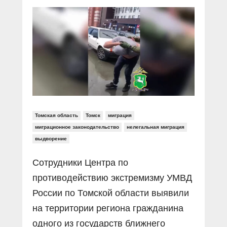
Прямой разговор
Социальные ролики
Газета «Щит и меч»
О ПОРТАЛЕ
В знании сила
Документальные фильмы
Журнал «Полиция России»
Специальный репортаж
Контакты
КиберПОСТОВОЙ
Вакансии
Томская область
Томск
миграция
миграционное законодательство
нелегальная миграция
выдворение
Сотрудники Центра по
противодействию экстремизму УМВД
России по Томской области выявили
на территории региона гражданина
одного из государств ближнего