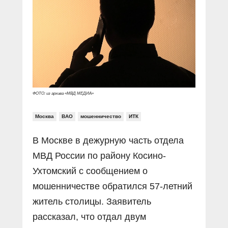
Прямой разговор
Социальные ролики
Газета «Щит и меч»
О ПОРТАЛЕ
В знании сила
Документальные фильмы
Журнал «Полиция России»
Специальный репортаж
Контакты
КиберПОСТОВОЙ
Вакансии
ФОТО: из архива «МВД МЕДИА»
Москва
ВАО
мошенничество
ИТК
В Москве в дежурную часть отдела
МВД России по району Косино-
Ухтомский с сообщением о
мошенничестве обратился 57-летний
житель столицы. Заявитель
рассказал, что отдал двум