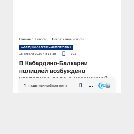
Главная
Новости
Оперативные новости
КАБАРДИНО-БАЛКАРСКАЯ РЕСПУБЛИКА
18 апреля 2024 г. в 16:38
992
В Кабардино-Балкарии
полицией возбуждено
уголовное дело о незаконной
рубке бука восточного
Радио Милицейская волна
АВТОР: Пресс-служба МВД по Кабардино-Балкарской Республике