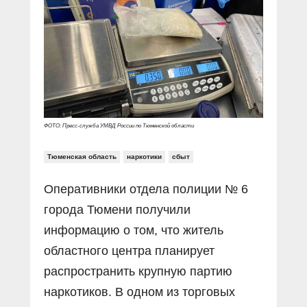
Прямой разговор
Социальные ролики
Газета «Щит и меч»
О ПОРТАЛЕ
В знании сила
Документальные фильмы
Журнал «Полиция России»
Специальный репортаж
Контакты
КиберПОСТОВОЙ
Вакансии
ФОТО: Пресс-служба УМВД России по Тюменской области
Тюменская область
наркотики
сбыт
Оперативники отдела полиции № 6
города Тюмени получили
информацию о том, что житель
областного центра планирует
распространить крупную партию
наркотиков. В одном из торговых