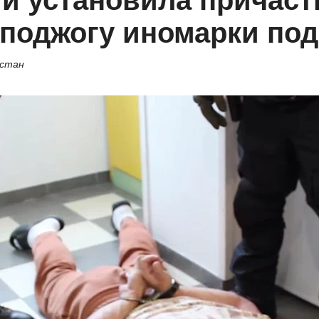
и установила причаст
поджогу иномарки по
остан