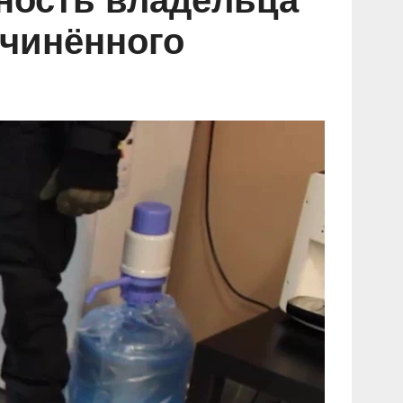
ность владельца
дчинённого