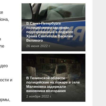
ке
йона,
В Санкт-Петербурге
полицейскими задержан
подозреваемый в поджоге
Храма Святителя Василия
о
Великого
ле
26 июня 2022 г.
идео
В Тюменской области
ости и
полицейские на пожаре в селе
Малиновка задержали
виновника возгорания
2 ноября 2022 г.
ирмы,