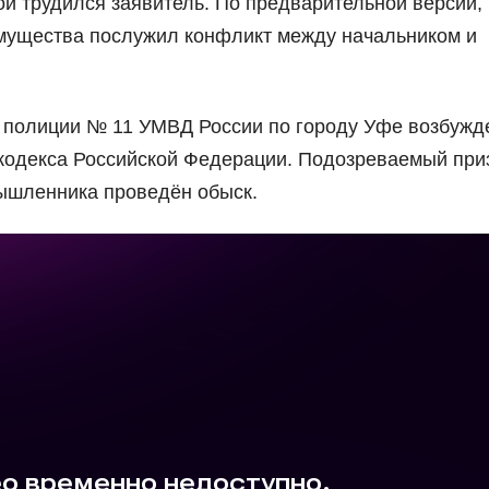
й трудился заявитель. По предварительной версии,
мущества послужил конфликт между начальником и
 полиции № 11 УМВД России по городу Уфе возбужд
го кодекса Российской Федерации. Подозреваемый пр
ышленника проведён обыск.