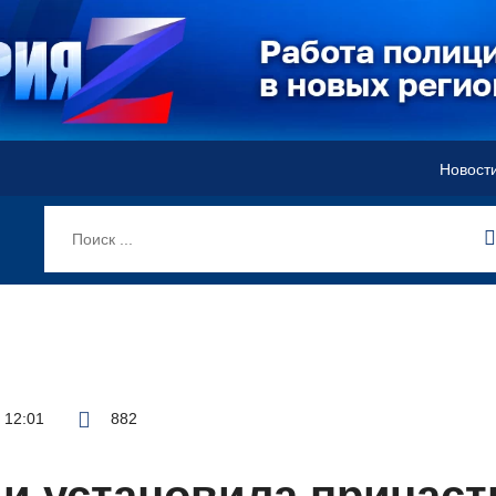
Новост
в 12:01
882