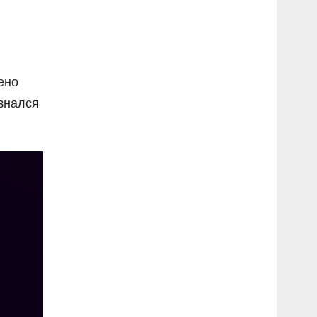
ено
изнался