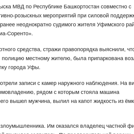
ыска МВД по Республике Башкортостан совместно с
тивно-розыскных мероприятий при силовой поддерж
 ранее неоднократно судимого жителя Уфимского ра
иа-Соренто».
тного средства, стражи правопорядка выяснили, чт
 полицию местному жителю, была припаркована воз
лку города Уфы.
отрели записи с камер наружного наблюдения. На в
 домовладению, рядом с которым стояла машина
его вышел мужчина, вылил на капот жидкость из ёмк
 злоумышленника. Им оказался владелец частной ф