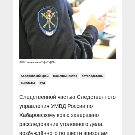
Прямой разговор
Социальные ролики
Газета «Щит и меч»
О ПОРТАЛЕ
В знании сила
Документальные фильмы
Журнал «Полиция России»
Специальный репортаж
Контакты
КиберПОСТОВОЙ
Вакансии
ФОТО: из архива «МВД МЕДИА»
Хабаровский край
мошенничество
автоподставы
выплаты
суд
Следственной частью Следственного
управления УМВД России по
Хабаровскому краю завершено
расследование уголовного дела,
возбуждённого по шести эпизодам