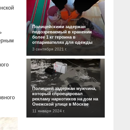
онской
Полицейскими задержан
ь
подозреваемый в хранении
более 1 кг героина в
терным
отпаривателях для одежды
3 сентября 2021 г.
ного
Полицией задержан мужчина,
который спроецировал
овного
рекламу наркотиков на дом на
Онежской улице в Москве
11 января 2024 г.