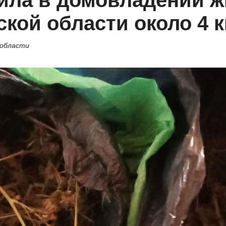
ила в домовладении ж
кой области около 4 
 области