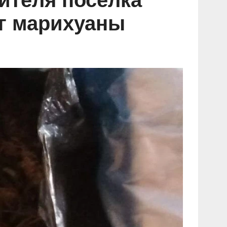
ителя посёлка
кг марихуаны