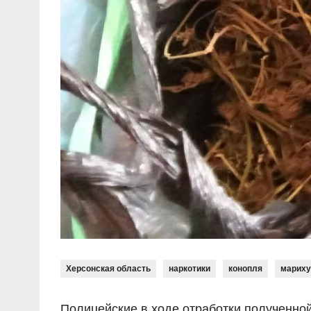
Херсонская область
наркотики
конопля
мариху
Полицейские в ходе отработки полученно