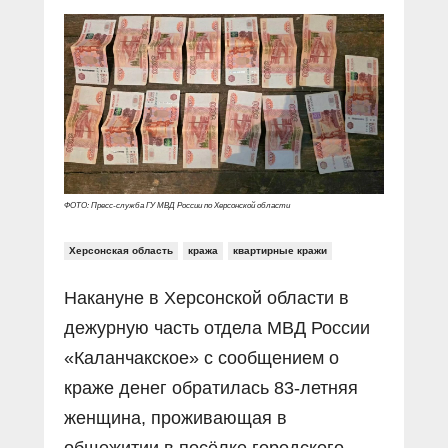
Прямой разговор
Социальные ролики
Газета «Щит и меч»
О ПОРТАЛЕ
В знании сила
Документальные фильмы
Журнал «Полиция России»
Специальный репортаж
Контакты
КиберПОСТОВОЙ
Вакансии
ФОТО: Пресс-служба ГУ МВД России по Херсонской области
Херсонская область
кража
квартирные кражи
Накануне в Херсонской области в
дежурную часть отдела МВД России
«Каланчакское» с сообщением о
краже денег обратилась 83-летняя
женщина, проживающая в
общежитии в посёлке городского