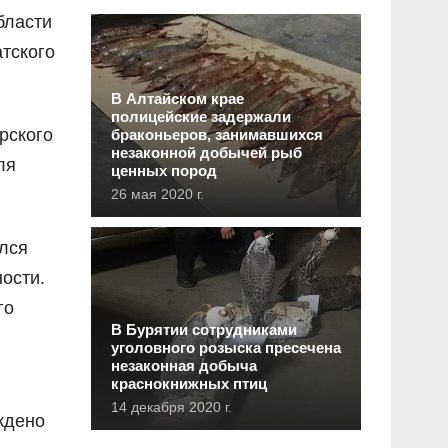
бласти
тского
В Алтайском крае
полицейские задержали
рского
браконьеров, занимавшихся
незаконной добычей рыб
ля
ценных пород
26 мая 2020 г.
лся
ости.
го
В Бурятии сотрудниками
уголовного розыска пресечена
незаконная добыча
краснокнижных птиц
14 декабря 2020 г.
ждено