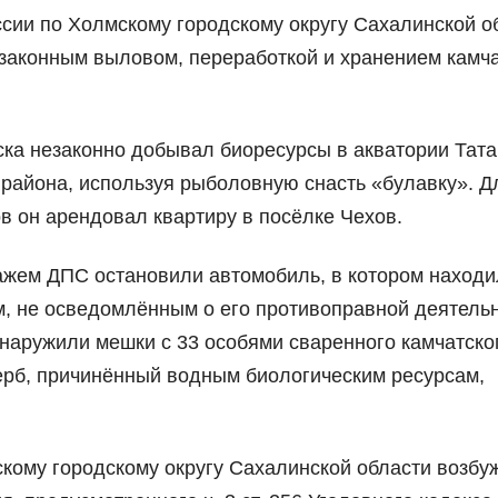
сии по Холмскому городскому округу Сахалинской о
законным выловом, переработкой и хранением камча
ска незаконно добывал биоресурсы в акватории Тата
 района, используя рыболовную снасть «булавку». Д
в он арендовал квартиру в посёлке Чехов.
ажем ДПС остановили автомобиль, в котором находи
, не осведомлённым о его противоправной деятельн
наружили мешки с 33 особями сваренного камчатско
щерб, причинённый водным биологическим ресурсам,
ому городскому округу Сахалинской области возбу