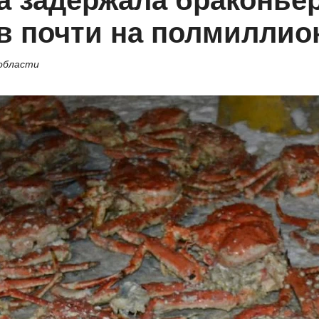
 задержала браконьер
в почти на полмиллио
 области