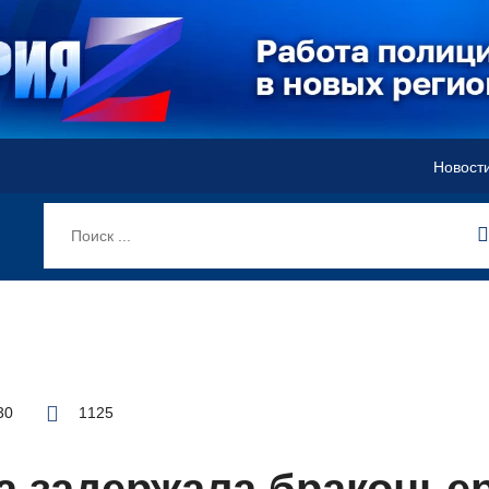
Новост
30
1125