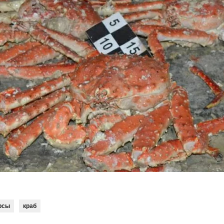
рсы
краб