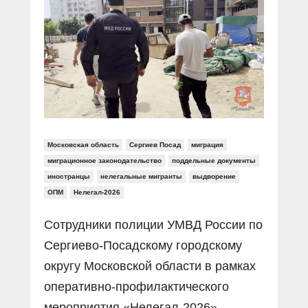
Прямой разговор
Социальные ролики
Газета «Щит и меч»
О ПОРТАЛЕ
В знании сила
Документальные фильмы
Журнал «Полиция России»
Специальный репортаж
Контакты
КиберПОСТОВОЙ
Вакансии
Московская область
Сергиев Посад
миграция
миграционное законодательство
поддельные документы
иностранцы
нелегальные мигранты
выдворение
ОПМ
Нелегал-2026
Сотрудники полиции УМВД России по
Сергиево-Посадскому городскому
округу Московской области в рамках
оперативно-профилактического
мероприятия «Нелегал-2026»