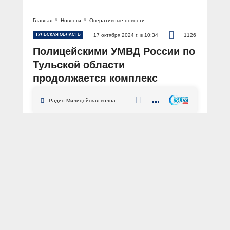
Главная
Новости
Оперативные новости
ТУЛЬСКАЯ ОБЛАСТЬ
17 октября 2024 г. в 10:34
1126
Полицейскими УМВД России по
Тульской области
продолжается комплекс
мероприятий по
Радио Милицейская волна
противодействию незаконной
миграции
АВТОР: Пресс-служба УМВД России по Тульской области