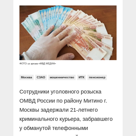
Прямой разговор
Социальные ролики
Газета «Щит и меч»
О ПОРТАЛЕ
В знании сила
Документальные фильмы
Журнал «Полиция России»
Специальный репортаж
Контакты
КиберПОСТОВОЙ
Вакансии
ФОТО: из архива «МВД МЕДИА»
Москва
СЗАО
мошенничество
ИТК
пенсионер
Сотрудники уголовного розыска
ОМВД России по району Митино г.
Москвы задержали 21-летнего
криминального курьера, забравшего
у обманутой телефонными