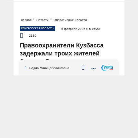
Главная
Новости
Оперативные новости
КЕМЕРОВСКАЯ ОБЛАСТЬ
6 февраля 2025 г. в 16:20
2339
Правоохранители Кузбасса
задержали троих жителей
Анжеро-Судженска,
промышлявших
Радио Милицейская волна
вымогательствами
АВТОР: Пресс-служба ГУ МВД России по Кемеровской области – Кузбассу