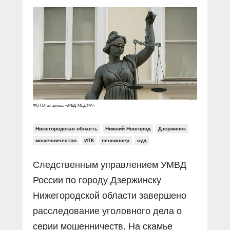
Прямой разговор
Социальные ролики
Газета «Щит и меч»
О ПОРТАЛЕ
В знании сила
Документальные фильмы
Журнал «Полиция России»
Специальный репортаж
Контакты
КиберПОСТОВОЙ
Вакансии
ФОТО: из архива «МВД МЕДИА»
Нижегородская область
Нижний Новгород
Дзержинск
мошенничество
ИТК
пенсионер
суд
Следственным управлением УМВД
России по городу Дзержинску
Нижегородской области завершено
расследование уголовного дела о
серии мошенничеств. На скамье