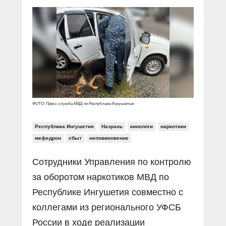
Прямой разговор
Социальные ролики
Газета «Щит и меч»
О ПОРТАЛЕ
В знании сила
Документальные фильмы
Журнал «Полиция России»
Специальный репортаж
Контакты
КиберПОСТОВОЙ
Вакансии
ФОТО: Пресс-служба МВД по Республике Ингушетия
Республика Ингушетия
Назрань
кинологи
наркотики
мефедрон
сбыт
неповиновение
Сотрудники Управления по контролю
за оборотом наркотиков МВД по
Республике Ингушетия совместно с
коллегами из регионального УФСБ
России в ходе реализации