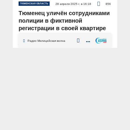
ТЮМЕНСКАЯ ОБЛАСТЬ
28 апреля 2025 г. в 16:18
856
Тюменец уличён сотрудниками
полиции в фиктивной
регистрации в своей квартире
20 мигрантов
Радио Милицейская волна
АВТОР: Пресс-служба УМВД России по Тюменской области
ФОТО: из архива «МВД МЕДИА»
Тюменская область
Тюмень
фиктивная регистрация
миграция
миграционное законодательство
УУП