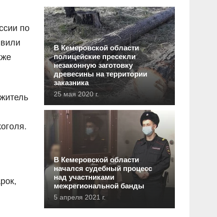
ссии по
явили
В Кемеровской области
кже
полицейские пресекли
незаконную заготовку
древесины на территории
заказника
25 мая 2020 г.
 житель
оголя.
В Кемеровской области
начался судебный процесс
над участниками
рок,
межрегиональной банды
5 апреля 2021 г.