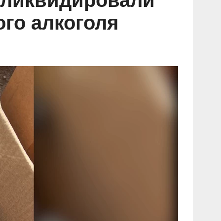
 ликвидировали
го алкоголя