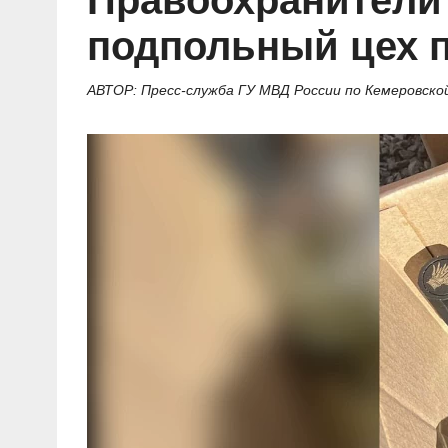
Правоохранители
Социальные ролики
Газета «Щит и меч»
О ПОРТАЛЕ
В знании сила
Документальные фильмы
подпольный цех п
Журнал «Полиция России»
Специальный репортаж
Контакты
КиберПОСТОВОЙ
АВТОР: Пресс-служба ГУ МВД России по Кемеровской
Вакансии