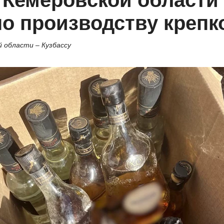
 Кемеровской области
о производству крепко
 области – Кузбассу