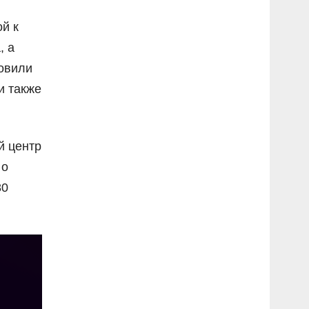
й к
, а
новили
и также
й центр
 о
80