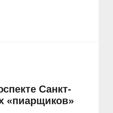
оспекте Санкт-
ых «пиарщиков»