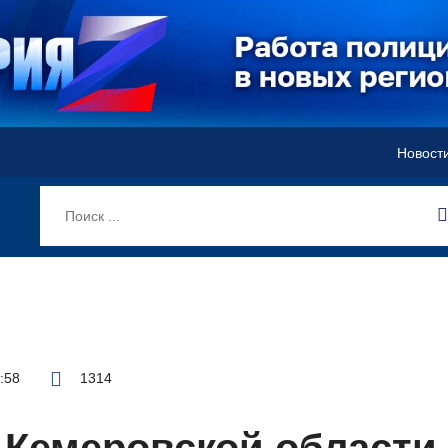
Новост
2:58
1314