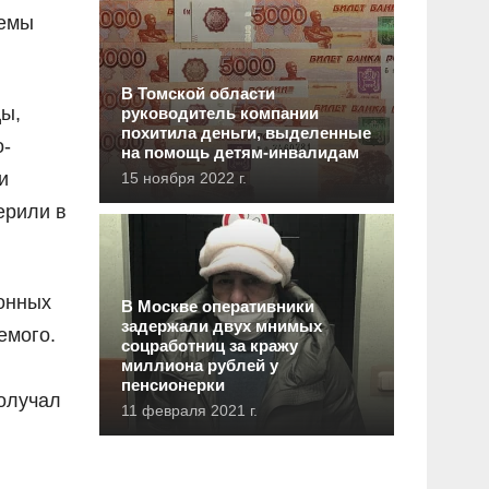
хемы
В Томской области
цы,
руководитель компании
похитила деньги, выделенные
о-
на помощь детям-инвалидам
и
15 ноября 2022 г.
ерили в
онных
В Москве оперативники
задержали двух мнимых
емого.
соцработниц за кражу
миллиона рублей у
пенсионерки
получал
11 февраля 2021 г.