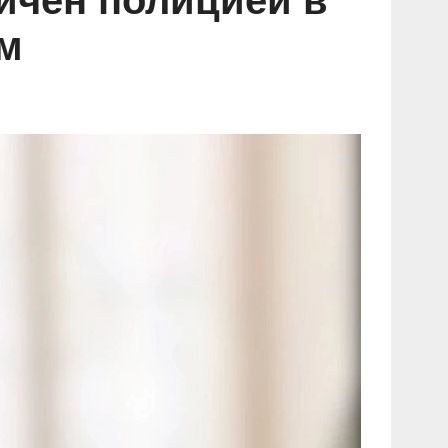
личён полицией в
м