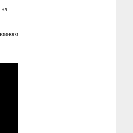
 на
ловного