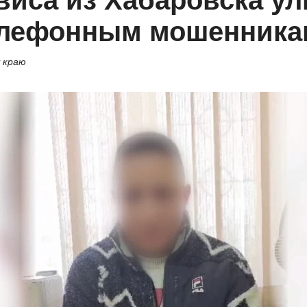
виса из Хабаровска у
елефонным мошенника
 краю