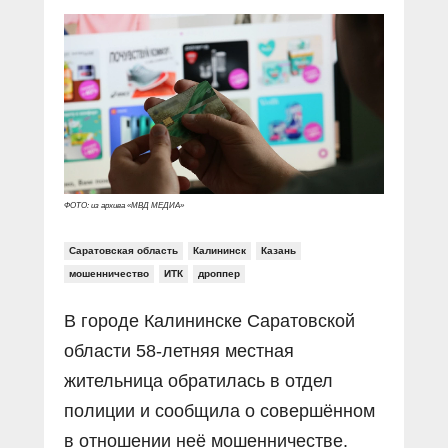
Прямой разговор
Социальные ролики
Газета «Щит и меч»
О ПОРТАЛЕ
В знании сила
Документальные фильмы
Журнал «Полиция России»
Специальный репортаж
Контакты
КиберПОСТОВОЙ
Вакансии
ФОТО: из архива «МВД МЕДИА»
Саратовская область
Калининск
Казань
мошенничество
ИТК
дроппер
В городе Калининске Саратовской
области 58-летняя местная
жительница обратилась в отдел
полиции и сообщила о совершённом
в отношении неё мошенничестве.