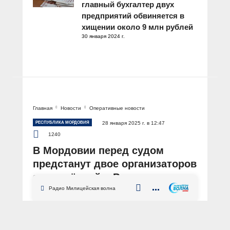
главный бухгалтер двух
предприятий обвиняется в
хищении около 9 млн рублей
30 января 2024 г.
Главная
Новости
Оперативные новости
РЕСПУБЛИКА МОРДОВИЯ
28 января 2025 г. в 12:47
1240
В Мордовии перед судом
предстанут двое организаторов
запрещённой в России
религиозной организации
Радио Милицейская волна
АВТОР: Пресс-служба МВД по Республике Мордовия