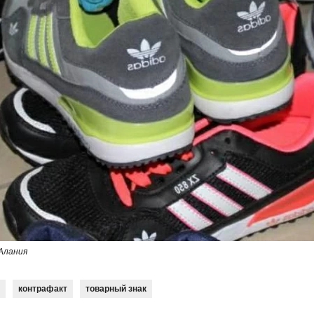
Алания
контрафакт
товарный знак