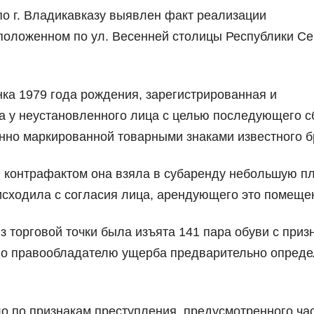
 г. Владикавказу выявлен факт реализации
сположенном по ул. Весенней столицы Республики С
ка 1979 года рождения, зарегистрированная и
а у неустановленного лица с целью последующего с
онно маркированной товарными знаками известного б
и контрафактом она взяла в субаренду небольшую п
исходила с согласия лица, арендующего это помеще
 торговой точки была изъята 141 пара обуви с приз
го правообладателю ущерба предварительно опреде
о по признакам преступления, предусмотренного ча