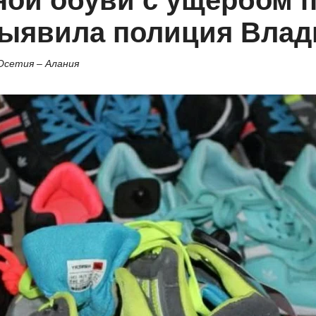
ной обуви с ущербом 
выявила полиция Влад
Осетия – Алания