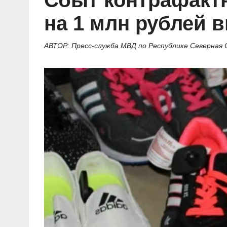
Сбыт контрафакт
Социальные ролики
Газета «Щит и меч»
О ПОРТАЛЕ
В знании сила
Документальные фильмы
на 1 млн рублей 
Журнал «Полиция России»
Специальный репортаж
Контакты
КиберПОСТОВОЙ
АВТОР: Пресс-служба МВД по Республике Северная 
Вакансии