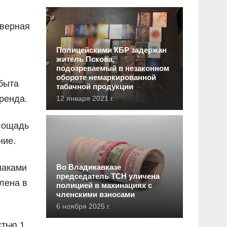
еверная
Полицейскими КБР задержан
житель Пскова,
подозреваемый в незаконном
обороте немаркированной
быта
табачной продукции
ренда.
12 января 2021 г.
лощадь
ние.
наками
Во Владикавказе
председатель ТСН уличена
лена в
полицией в махинациях с
членскими взносами
6 ноября 2025 г.
стью 1