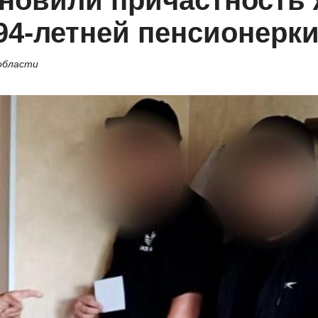
новили причастность
94-летней пенсионерк
 области