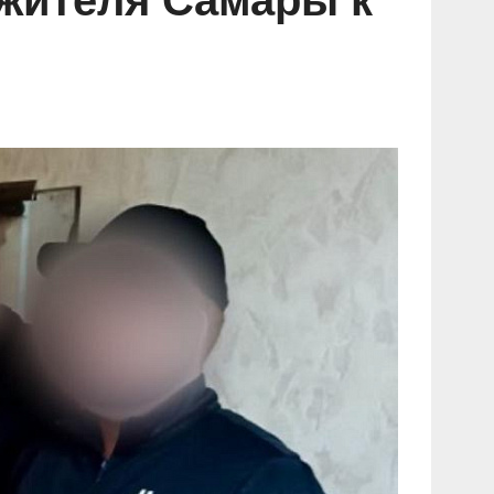
 жителя Самары к
и