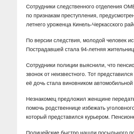
Сотрудники следственного отделения ОМВ
по признакам преступления, предусмотренн
летнего уроженца Кинель-Черкасского рай
По версии следствия, молодой человек и
Пострадавшей стала 94-летняя жительница
Сотрудники полиции выяснили, что пенсио
звонок от неизвестного. Тот представилс
её дочь стала виновником автомобильной
Незнакомец предложил женщине передать
помочь родственнице избежать уголовного
который представился курьером. Пенсионе
Полицейские быстро нашли посыльного п