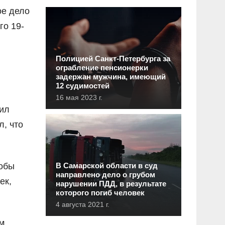
ое дело
го 19-
Полицией Санкт-Петербурга за
ограбление пенсионерки
задержан мужчина, имеющий
12 судимостей
16 мая 2023 г.
пил
л, что
тобы
В Самарской области в суд
направлено дело о грубом
ек,
нарушении ПДД, в результате
которого погиб человек
4 августа 2021 г.
м