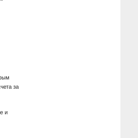
орым
чета за
е и