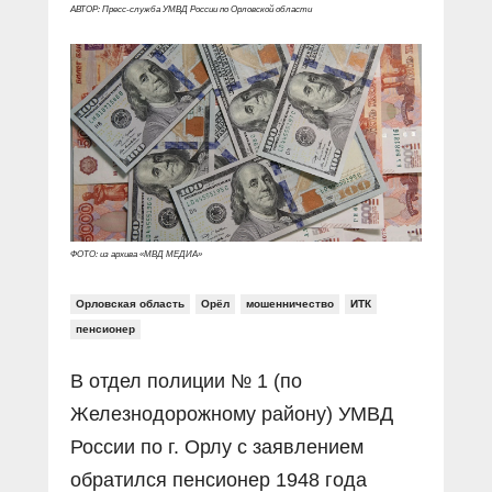
Прямой разговор
Социальные ролики
АВТОР: Пресс-служба УМВД России по Орловской области
Газета «Щит и меч»
О ПОРТАЛЕ
В знании сила
Документальные фильмы
Журнал «Полиция России»
Специальный репортаж
Контакты
КиберПОСТОВОЙ
Вакансии
ФОТО: из архива «МВД МЕДИА»
Орловская область
Орёл
мошенничество
ИТК
пенсионер
В отдел полиции № 1 (по
Железнодорожному району) УМВД
России по г. Орлу с заявлением
обратился пенсионер 1948 года