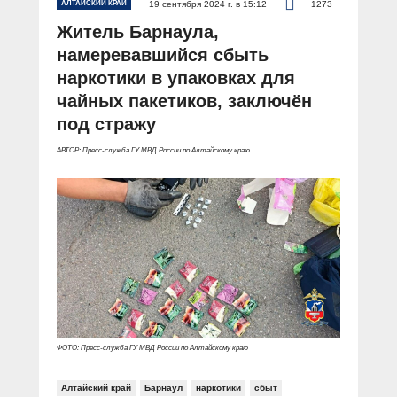
АЛТАЙСКИЙ КРАЙ
19 сентября 2024 г. в 15:12
1273
Житель Барнаула,
намеревавшийся сбыть
наркотики в упаковках для
чайных пакетиков, заключён
под стражу
АВТОР: Пресс-служба ГУ МВД России по Алтайскому краю
ФОТО: Пресс-служба ГУ МВД России по Алтайскому краю
Алтайский край
Барнаул
наркотики
сбыт