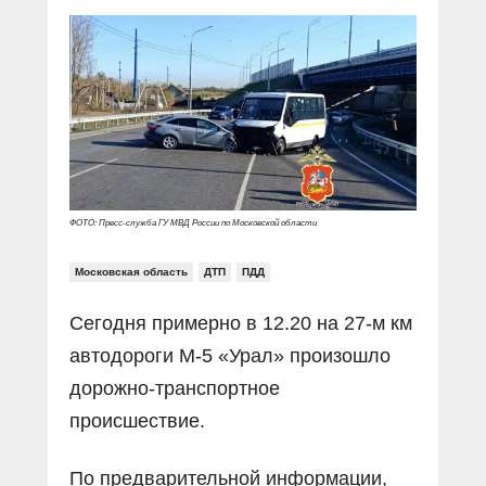
Прямой разговор
Социальные ролики
Газета «Щит и меч»
О ПОРТАЛЕ
В знании сила
Документальные фильмы
Журнал «Полиция России»
Специальный репортаж
Контакты
КиберПОСТОВОЙ
Вакансии
ФОТО: Пресс-служба ГУ МВД России по Московской области
Московская область
ДТП
ПДД
Сегодня примерно в 12.20 на 27-м км
автодороги М-5 «Урал» произошло
дорожно-транспортное
происшествие.
По предварительной информации,