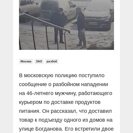
Прямой разговор
Социальные ролики
Газета «Щит и меч»
О ПОРТАЛЕ
В знании сила
Документальные фильмы
Журнал «Полиция России»
Специальный репортаж
Контакты
КиберПОСТОВОЙ
Вакансии
Москва
ЗАО
разбой
В московскую полицию поступило
сообщение о разбойном нападении
на 46-летнего мужчину, работающего
курьером по доставке продуктов
питания. Он рассказал, что доставил
товар к подъезду одного из домов на
улице Богданова. Его встретили двое