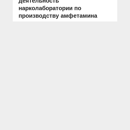
деятельность
нарколаборатории по
производству амфетамина
АВТОР: Пресс-служба УМВД России по Калининградской области
ФОТО: оперативная съёмка
Калининградская область
наркотики
нарколаборатория
Оперативниками отдела по
противодействию наркоугрозе в сети