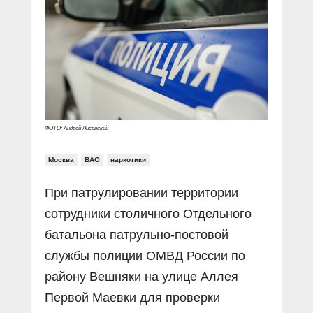
Прямой разговор
Социальные ролики
Газета «Щит и меч»
О ПОРТАЛЕ
В знании сила
Документальные фильмы
Журнал «Полиция России»
Специальный репортаж
Контакты
КиберПОСТОВОЙ
Вакансии
ФОТО: Андрей Лисовский
Москва
ВАО
наркотики
При патрулировании территории
сотрудники столичного Отдельного
батальона патрульно-постовой
службы полиции ОМВД России по
району Вешняки на улице Аллея
Первой Маевки для проверки