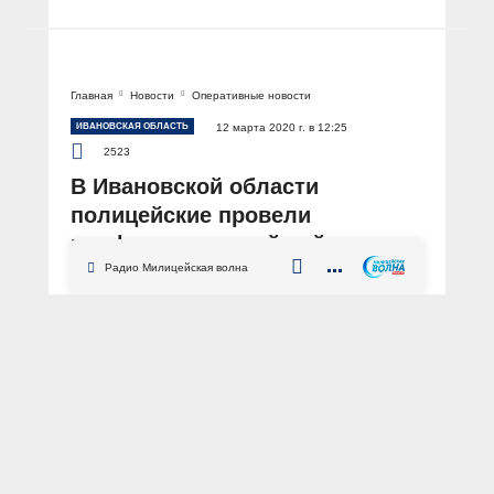
Главная
Новости
Оперативные новости
ИВАНОВСКАЯ ОБЛАСТЬ
12 марта 2020 г. в 12:25
2523
В Ивановской области
полицейские провели
профилактический рейд по
соблюдению паспортного
Радио Милицейская волна
режима
АВТОР: Пресс-служба УМВД России по Ивановской области