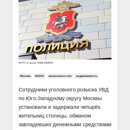
Прямой разговор
Социальные ролики
Газета «Щит и меч»
О ПОРТАЛЕ
В знании сила
Документальные фильмы
Журнал «Полиция России»
Специальный репортаж
Контакты
КиберПОСТОВОЙ
Вакансии
ФОТО: из архива «МВД МЕДИА»
Москва
ЮЗАО
мошенничество
недвижимость
Сотрудники уголовного розыска УВД
по Юго-Западному округу Москвы
установили и задержали четырёх
жительниц столицы, обманом
завладевших денежными средствами