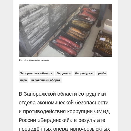
Прямой разговор
Социальные ролики
Газета «Щит и меч»
О ПОРТАЛЕ
В знании сила
Документальные фильмы
Журнал «Полиция России»
Специальный репортаж
Контакты
КиберПОСТОВОЙ
Вакансии
ФОТО: оперативная съёмка
Запорожская область
Бердянск
биоресурсы
рыба
икра
незаконный оборот
В Запорожской области сотрудники
отдела экономической безопасности
и противодействия коррупции ОМВД
России «Бердянский» в результате
проведённых оперативно-розыскных