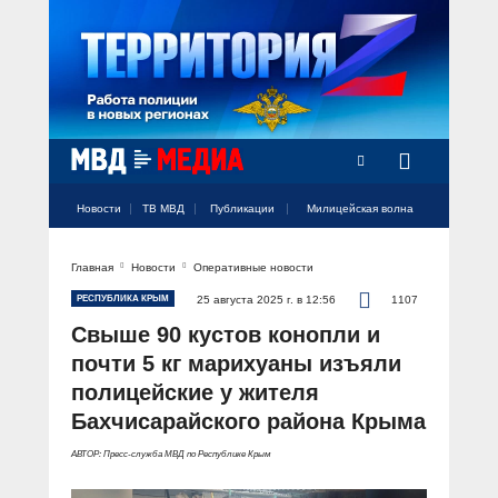
Новости
ТВ МВД
Публикации
Милицейская волна
Главная
Новости
Оперативные новости
Официальный аккаунт МВД России
Официальный аккаунт МВД России
Официальный аккаунт МВД России
Официальный аккаунт МВД России
Официальный аккаунт МВД России
НОВОСТИ
РЕСПУБЛИКА КРЫМ
25 августа 2025 г. в 12:56
1107
Аккаунт МВД МЕДИА
Аккаунт МВД МЕДИА
Аккаунт МВД МЕДИА
Аккаунт МВД МЕДИА
Аккаунт МВД МЕДИА
Свыше 90 кустов конопли и
Официальный представитель
ТВ МВД
почти 5 кг марихуаны изъяли
Оперативные новости
полицейские у жителя
Акцент недели
МИЛИЦЕЙСКАЯ ВОЛНА
Общество
Бахчисарайского района Крыма
Оперативные видео
Официально
АВТОР: Пресс-служба МВД по Республике Крым
Вам слово! С Ириной Волк
ПУБЛИКАЦИИ
Официальные мероприятия
Героизм