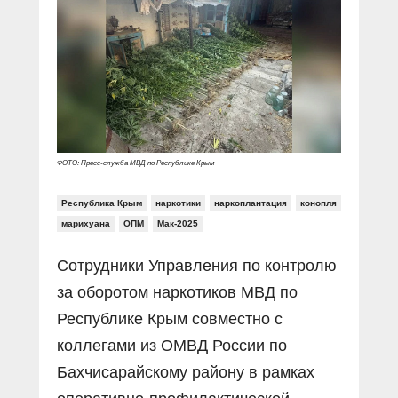
Прямой разговор
Социальные ролики
Газета «Щит и меч»
О ПОРТАЛЕ
В знании сила
Документальные фильмы
Журнал «Полиция России»
Специальный репортаж
Контакты
КиберПОСТОВОЙ
Вакансии
ФОТО: Пресс-служба МВД по Республике Крым
Республика Крым
наркотики
наркоплантация
конопля
марихуана
ОПМ
Мак-2025
Сотрудники Управления по контролю
за оборотом наркотиков МВД по
Республике Крым совместно с
коллегами из ОМВД России по
Бахчисарайскому району в рамках