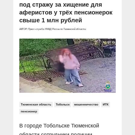
под стражу за хищение для
аферистов у трёх пенсионерок
свыше 1 млн рублей
АВТОР: Пресс-служба УМВД России по Тюменской области
Тюменская область
Тобольск
мошенничество
ИТК
пенсионер
В городе Тобольске Тюменской
области сотрудники полиции