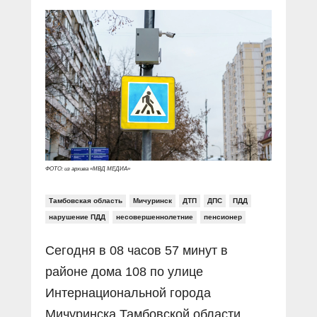
Прямой разговор
Социальные ролики
Газета «Щит и меч»
О ПОРТАЛЕ
В знании сила
Документальные фильмы
Журнал «Полиция России»
Специальный репортаж
Контакты
КиберПОСТОВОЙ
Вакансии
ФОТО: из архива «МВД МЕДИА»
Тамбовская область
Мичуринск
ДТП
ДПС
ПДД
нарушение ПДД
несовершеннолетние
пенсионер
Сегодня в 08 часов 57 минут в
районе дома 108 по улице
Интернациональной города
Мичуринска Тамбовской области