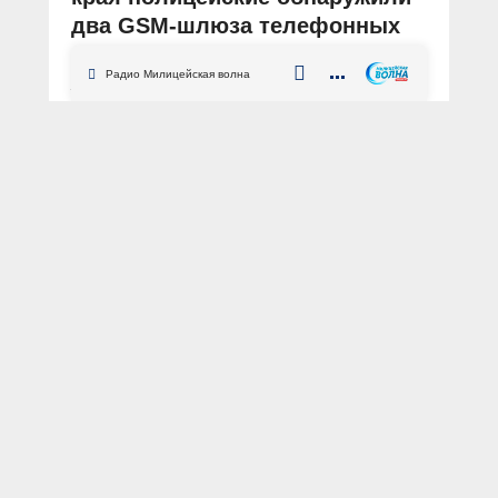
два GSM-шлюза телефонных
мошенников
Радио Милицейская волна
АВТОР: Пресс-служба ГУ МВД России по Алтайскому краю
ФОТО: Пресс-служба ГУ МВД России по Алтайскому краю
Алтайский край
Барнаул
мошенничество
ИТК
киберпреступления
Сотрудники отдела по раскрытию
преступлений, совершённых с