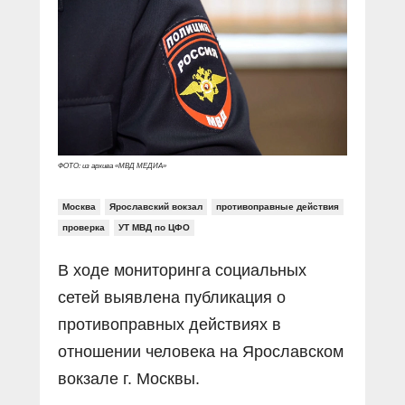
Прямой разговор
Социальные ролики
Газета «Щит и меч»
О ПОРТАЛЕ
В знании сила
Документальные фильмы
Журнал «Полиция России»
Специальный репортаж
Контакты
КиберПОСТОВОЙ
Вакансии
ФОТО: из архива «МВД МЕДИА»
Москва
Ярославский вокзал
противоправные действия
проверка
УТ МВД по ЦФО
В ходе мониторинга социальных
сетей выявлена публикация о
противоправных действиях в
отношении человека на Ярославском
вокзале г. Москвы.