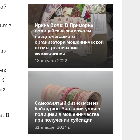
вой
мых в
Ирина Волк: В Приморье
полицейские задержали
предполагаемого
организатора мошеннической
схемы реализации
нии
автомобилей
18 августа 2022 г.
ых,
 к
ых
Самозанятый бизнесмен из
Кабардино-Балкарии уличён
полицией в мошенничестве
в. В
при получении субсидии
31 января 2024 г.