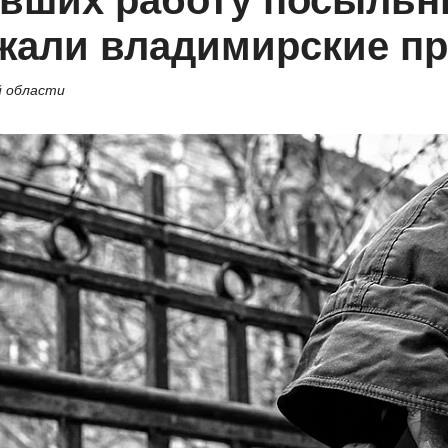
авших работу посыльн
ржали владимирские п
й области