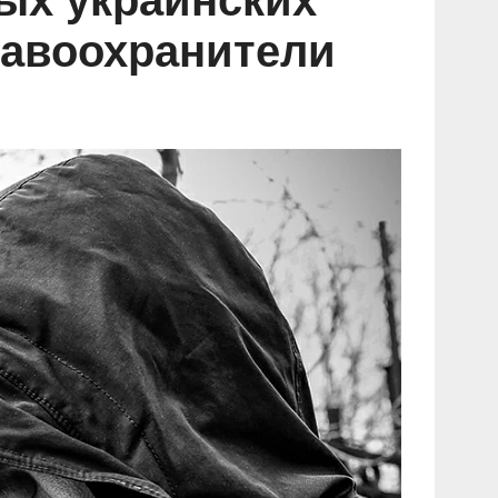
ых украинских
равоохранители