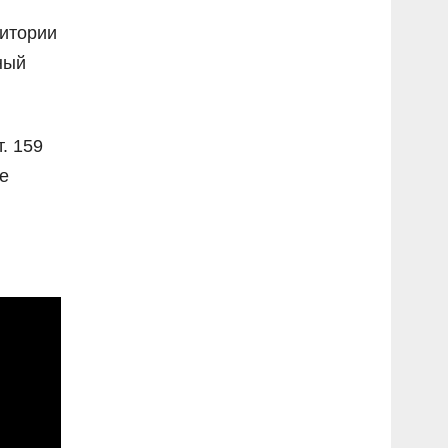
ритории
ный
. 159
е