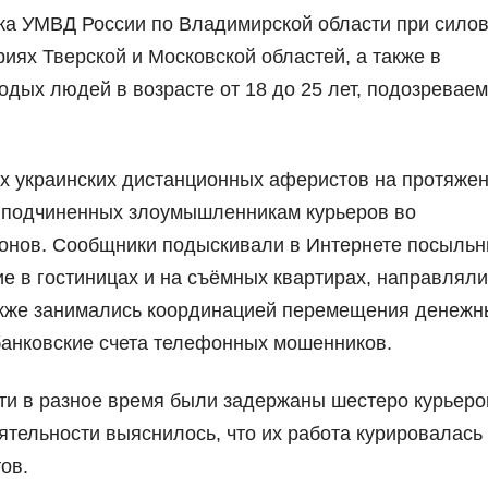
ка УМВД России по Владимирской области при сило
иях Тверской и Московской областей, а также в
дых людей в возрасте от 18 до 25 лет, подозревае
ах украинских дистанционных аферистов на протяже
ы подчиненных злоумышленникам курьеров во
ионов. Сообщники подыскивали в Интернете посыльн
 в гостиницах и на съёмных квартирах, направляли
акже занимались координацией перемещения денежн
банковские счета телефонных мошенников.
ти в разное время были задержаны шестеро курьеро
тельности выяснилось, что их работа курировалась
ов.