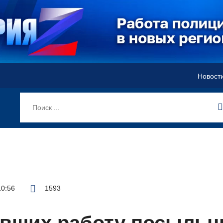
Новост
10:56
1593