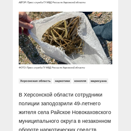
Прямой разговор
Социальные ролики
АВТОР: Пресс-служба ГУ МВД России по Херсонской области
Газета «Щит и меч»
О ПОРТАЛЕ
В знании сила
Документальные фильмы
Журнал «Полиция России»
Специальный репортаж
Контакты
КиберПОСТОВОЙ
Вакансии
ФОТО: Пресс-служба ГУ МВД России по Херсонской области
Херсонская область
наркотики
конопля
марихуана
В Херсонской области сотрудники
полиции заподозрили 49-летнего
жителя села Райское Новокаховского
муниципального округа в незаконном
обороте наркотических средств