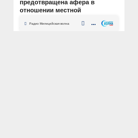
предотвращена афера в
отношении местной
жительницы на 3,2 млн рублей
Радио Милицейская волна
АВТОР: Пресс-служба ГУ МВД России по Алтайскому краю
ФОТО: из архива «МВД МЕДИА»
Алтайский край
Хабары
мошенничество
ИТК
помощь
В дежурную часть