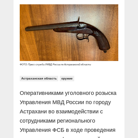
Прямой разговор
Социальные ролики
Газета «Щит и меч»
О ПОРТАЛЕ
В знании сила
Документальные фильмы
Журнал «Полиция России»
Специальный репортаж
Контакты
КиберПОСТОВОЙ
Вакансии
ФОТО: Пресс-служба УМВД России по Астраханской области
Астраханская область
оружие
Оперативниками уголовного розыска
Управления МВД России по городу
Астрахани во взаимодействии с
сотрудниками регионального
Управления ФСБ в ходе проведения