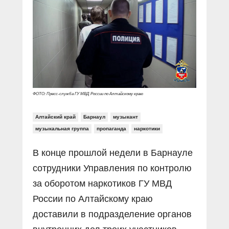
Прямой разговор
Социальные ролики
Газета «Щит и меч»
О ПОРТАЛЕ
В знании сила
Документальные фильмы
Журнал «Полиция России»
Специальный репортаж
Контакты
КиберПОСТОВОЙ
Вакансии
ФОТО: Пресс-служба ГУ МВД России по Алтайскому краю
Алтайский край
Барнаул
музыкант
музыкальная группа
пропаганда
наркотики
В конце прошлой недели в Барнауле
сотрудники Управления по контролю
за оборотом наркотиков ГУ МВД
России по Алтайскому краю
доставили в подразделение органов