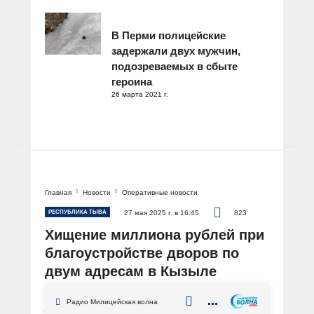
В Перми полицейские
задержали двух мужчин,
подозреваемых в сбыте
героина
26 марта 2021 г.
Главная
Новости
Оперативные новости
РЕСПУБЛИКА ТЫВА
27 мая 2025 г. в 16:45
823
Хищение миллиона рублей при
благоустройстве дворов по
двум адресам в Кызыле
выявила полиция Тувы
Радио Милицейская волна
АВТОР: Пресс-служба МВД по Республике Тыва