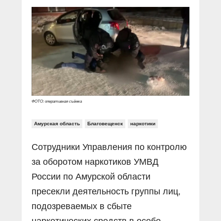
Прямой разговор
Социальные ролики
Газета «Щит и меч»
О ПОРТАЛЕ
В знании сила
Документальные фильмы
Журнал «Полиция России»
Специальный репортаж
Контакты
КиберПОСТОВОЙ
Вакансии
ФОТО: оперативная съёмка
Амурская область
Благовещенск
наркотики
Сотрудники Управления по контролю
за оборотом наркотиков УМВД
России по Амурской области
пресекли деятельность группы лиц,
подозреваемых в сбыте
наркотических средств в особо