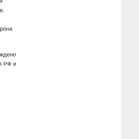
й
е,
дрона
уждено
УК РФ и