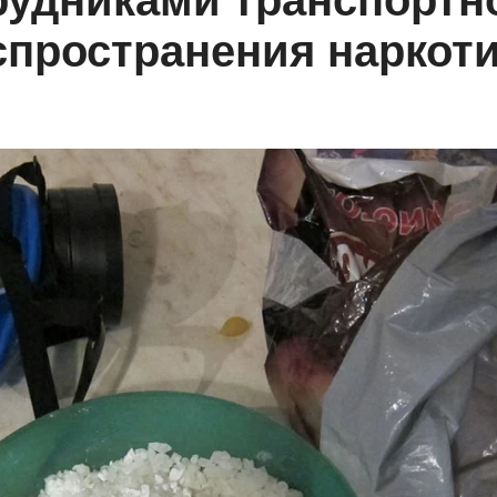
рудниками транспортн
спространения наркот