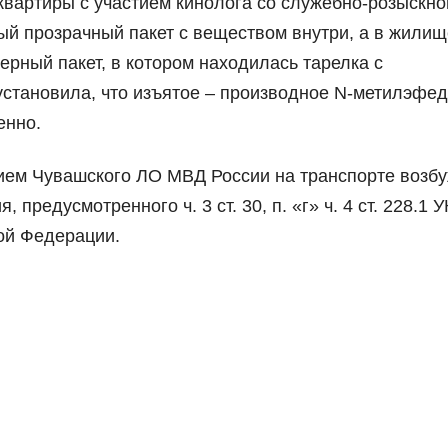
квартиры с участием кинолога со служебно-розыскно
й прозрачный пакет с веществом внутри, а в жилищ
ерный пакет, в котором находилась тарелка с
установила, что изъятое – производное N-метилэфе
енно.
ием Чувашского ЛО МВД России на транспорте возб
предусмотренного ч. 3 ст. 30, п. «г» ч. 4 ст. 228.1 
кой Федерации.