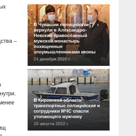
ых
В Чувашии полицейские
вернули в Александро-
Невский православный
дства –
мужской монастырь
похищенные
злоумышленниками иконы
24 декабря 2020 г.
а
нутри.
В Кировской области
 менее
транспортные полицейские и
сотрудники МЧС спасли
утопающего мужчину
10 августа 2022 г.
ищ