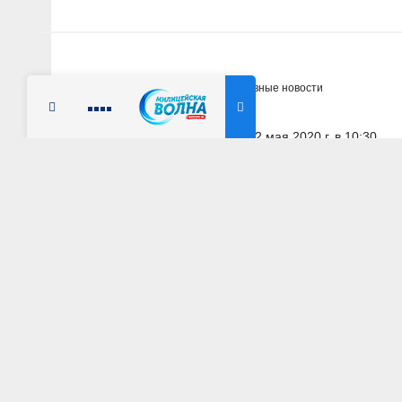
Главная
Новости
Оперативные новости
Радио Милицейская волна
12 мая 2020 г. в 10:30
ТЮМЕНСКАЯ ОБЛАСТЬ
Тюменские полице
подозреваемых в
мошенничеств
АВТОР: Пресс-служба УМВД России по Тюменской о