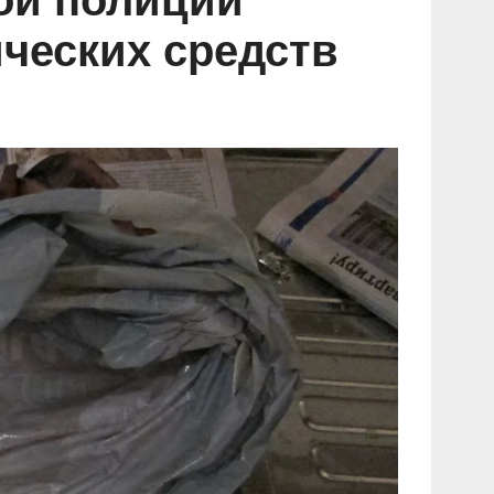
ой полиции
ических средств