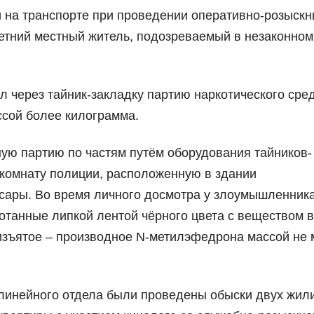
 на транспорте при проведении оперативно-розыскн
летний местный житель, подозреваемый в незаконном
л через тайник-закладку партию наркотического сре
сой более килограмма.
ую партию по частям путём оборудования тайников-
 комнату полиции, расположенную в здании
сары. Во время личного досмотра у злоумышленник
отанные липкой лентой чёрного цвета с веществом в
 изъятое – производное N-метилэфедрона массой не
линейного отдела были проведены обыски двух жил