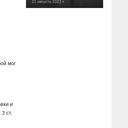
21 августа 2021 г.
м
рой мог
вки и
2 ст.