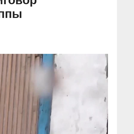
иговор
уппы