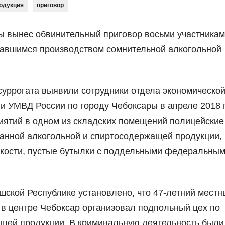
одукция
приговор
ы вынес обвинительный приговор восьми участникам
мавшимся производством сомнительной алкогольной
суррогата выявили сотрудники отдела экономическо
и УМВД России по городу Чебоксары в апреле 2018 
иятий в одном из складских помещений полицейские
анной алкогольной и спиртосодержащей продукции,
кости, пустые бутылки с поддельными федеральным
ской Республике установлено, что 47-летний местн
 в центре Чебоксар организовал подпольный цех по
щей продукции. В криминальную деятельность были