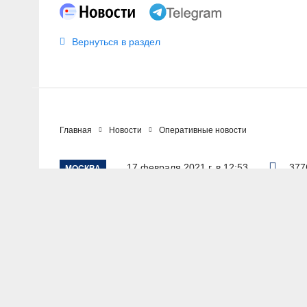
Вернуться в раздел
Главная
Новости
Оперативные новости
17 февраля 2021 г. в 12:53
377
МОСКВА
Аферистки с улиц
похитили у неё п
АВТОР: Пресс-служба ГУ МВД России по г. Москве