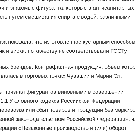
ки и знакомые фигуранта, которые в антисанитарных
оль путём смешивания спирта с водой, различными
за показала, что изготовленное кустарным способо
як и виски, по качеству не соответствовали ГОСТу.
ных брендов. Контрафактная продукция, объём кото
ывалась в торговых точках Чувашии и Марий Эл.
ры признал фигурантов виновными в совершении
171.1 Уголовного кодекса Российской Федерации
перевозка или сбыт товаров и продукции без маркиро
нной законодательством Российской Федерации», ч. 
ерации «Незаконные производство и (или) оборот