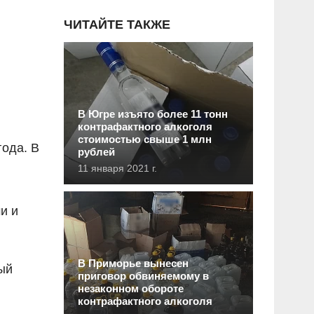
ЧИТАЙТЕ ТАКЖЕ
В Югре изъято более 11 тонн
й
контрафактного алкоголя
стоимостью свыше 1 млн
года. В
рублей
11 января 2021 г.
и и
В Приморье вынесен
ый
приговор обвиняемому в
незаконном обороте
контрафактного алкоголя