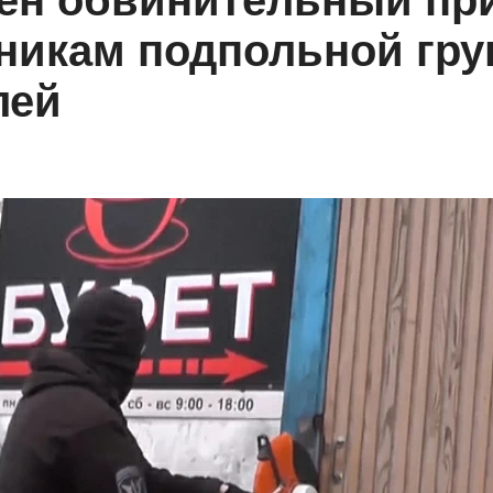
ен обвинительный пр
никам подпольной гр
лей