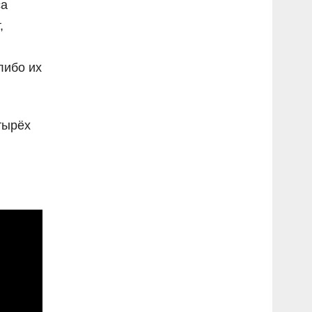
са
,
либо их
тырёх