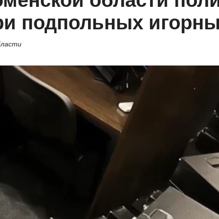
юменской области пол
ри подпольных игорны
бласти