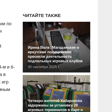
ЧИТАЙТЕ ТАКЖЕ
ии по
я
й
Ирина Волк: Магаданские и
иркутские полицейские
пресекли деятельность
подпольных игровых клубов
-м и 6-
30 сентября 2025 г.
а в
 игр
ммным
Четверо жителей Хабаровска
задержаны за установку 28
игровых терминалов в баре и